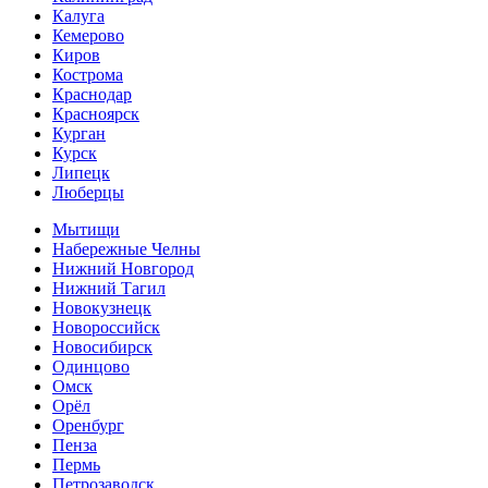
Калуга
Кемерово
Киров
Кострома
Краснодар
Красноярск
Курган
Курск
Липецк
Люберцы
Мытищи
Набережные Челны
Нижний Новгород
Нижний Тагил
Новокузнецк
Новороссийск
Новосибирск
Одинцово
Омск
Орёл
Оренбург
Пенза
Пермь
Петрозаводск