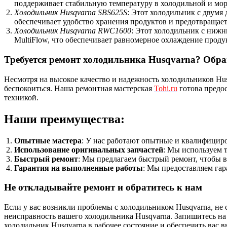
поддерживает стабильную температуру в холодильной и мор
Холодильник Husqvarna SBS625S
: Этот холодильник с двумя
обеспечивает удобство хранения продуктов и предотвращает
Холодильник Husqvarna RWC1600
: Этот холодильник с ниж
MultiFlow, что обеспечивает равномерное охлаждение проду
Требуется ремонт холодильника Husqvarna? Обра
Несмотря на высокое качество и надежность холодильников Hus
беспокоиться. Наша ремонтная мастерская
Tohi.ru
готова предо
техникой.
Наши преимущества:
Опытные мастера
: У нас работают опытные и квалифициро
Использование оригинальных запчастей
: Мы используем т
Быстрый ремонт
: Мы предлагаем быстрый ремонт, чтобы в
Гарантия на выполненные работы
: Мы предоставляем гар
Не откладывайте ремонт и обратитесь к нам
Если у вас возникли проблемы с холодильником Husqvarna, не 
неисправность вашего холодильника Husqvarna. Запишитесь на
холодильник Husqvarna в рабочее состояние и обеспечить вас