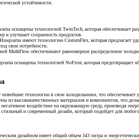
огической устойчивости.
arna оснащены технологией TwinTech, которая обеспечивает ра
ер и улучшает сохранность продуктов.
Husqvarna имеют технологию CustomFlex, которая предлагает у
под свои потребности.
гией MultiFlow обеспечивают равномерное распределение холодн
qvarna оснащены технологией NoFrost, которая предотвращает о
na
ет новейшие технологии в свои холодильники, что обеспечивает
ены из высококачественных материалов и компонентов, что дел
ть негативное воздействие на окружающую среду, производя эне
 стильный и современный дизайн, который подойдет для любого
сическим дизайном имеет общий объем 343 литра и энергетическ