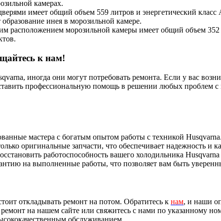
озильной камерах.
 дверями имеет общий объем 559 литров и энергетический класс 
 образование инея в морозильной камере.
ним расположением морозильной камеры имеет общий объем 352 
ктов.
щайтесь к нам!
qvarna, иногда они могут потребовать ремонта. Если у вас воз
ставить профессиональную помощь в решении любых проблем с
ванные мастера с богатым опытом работы с техникой Husqvarna
олько оригинальные запчасти, что обеспечивает надежность и ка
осстановить работоспособность вашего холодильника Husqvarna
антию на выполненные работы, что позволяет вам быть уверенн
стоит откладывать ремонт на потом. Обратитесь к
нам
, и наши о
 ремонт на нашем сайте или свяжитесь с нами по указанному но
 высококачественным обслуживанием.