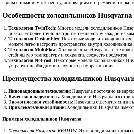
своим вниманием к качеству, инновациям и стремлению к экол
Особенности холодильников Husqvarna
Технология TwinTech
: Многие модели холодильников Husqv
позволяет более точно настроить температуру каждой из кам
Технология CustomFlex
: Некоторые модели холодильников 
можете легко настроить пространство внутри холодильника 
Технология MultiFlow
: Холодильники Husqvarna с техноло
стабильную температуру и сохранять свежесть продуктов.
Технология NoFrost
: Некоторые модели холодильников Hus
устраняет необходимость ручного размораживания.
Преимущества холодильников Husqvar
Инновационные технологии
: Husqvarna постоянно внедря
Качество и надежность
: Холодильники Husqvarna изготовл
Экологическая устойчивость
: Husqvarna стремится снизи
Привлекательный дизайн
: Холодильники Husqvarna имеют
Примеры холодильников Husqvarna
Холодильник Husqvarna RB4111W
: Этот холодильник с клас